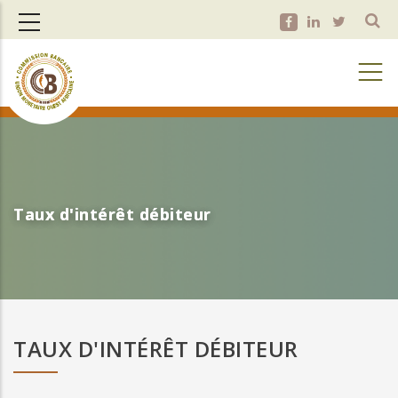
Aller
au
contenu
principal
Taux d'intérêt débiteur
Taux d'intérêt débiteur
TAUX D'INTÉRÊT DÉBITEUR