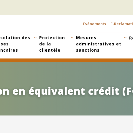
Evènements
E-Reclamat
TOPBAR
MENU
solution des
Protection
Mesures
R
ises
de la
administratives et
ncaires
clientèle
sanctions
n en équivalent crédit (
n en équivalent crédit (