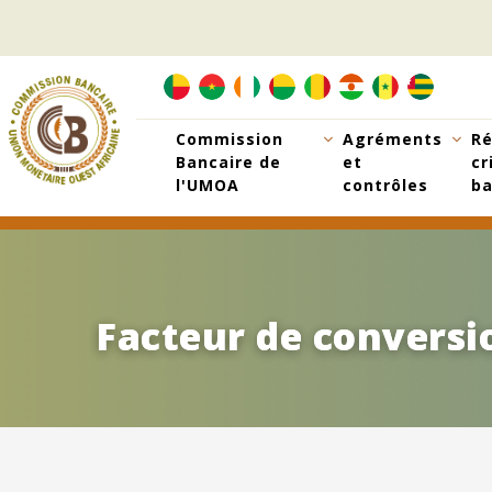
Aller
au
contenu
principal
Commission
Agréments
Ré
Bancaire de
et
cr
l'UMOA
contrôles
ba
Facteur de conversio
Facteur de conversio