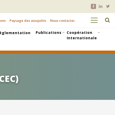
ions
Paysage des assujettis
Nous contacter
Publications
Coopération
églementation
Internationale
FCEC)
FCEC)