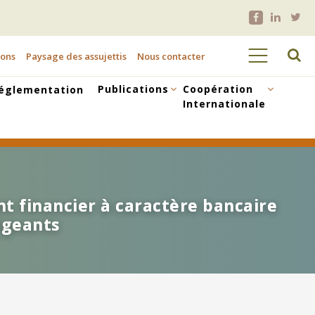
ions
Paysage des assujettis
Nous contacter
Publications
Coopération
églementation
Internationale
nt financier à caractère bancaire
nt financier à caractère bancaire
rigeants
rigeants