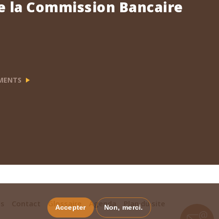
e la Commission Bancaire
EMENTS
es
Contact
Glossaire
Agenda
Plan du site
Accepter
Non, merci.