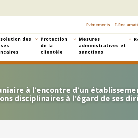
Evènements
E-Reclamat
TOPBAR
MENU
solution des
Protection
Mesures
R
ises
de la
administratives et
ncaires
clientèle
sanctions
uniaire à l'encontre d'un établisseme
uniaire à l'encontre d'un établisseme
ns disciplinaires à l'égard de ses di
ns disciplinaires à l'égard de ses di