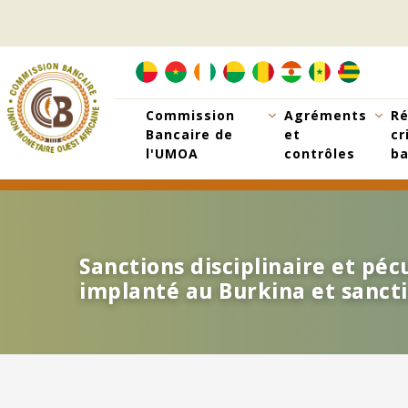
Aller
au
contenu
principal
Commission
Agréments
Ré
Bancaire de
et
cr
l'UMOA
contrôles
ba
Sanctions disciplinaire et péc
Sanctions disciplinaire et péc
implanté au Burkina et sanctio
implanté au Burkina et sanctio