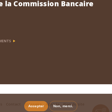
e la Commission Bancaire
EMENTS
es
Contact
Glossaire
Agenda
Plan du site
Accepter
Non, merci.