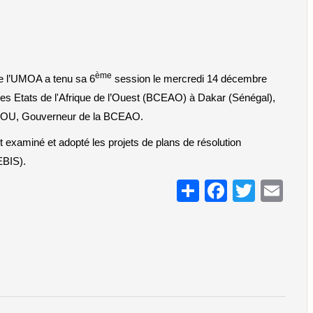
ème
e l’UMOA a tenu sa 6
 session le mercredi 14 décembre 
es Etats de l'Afrique de l’Ouest (BCEAO) à Dakar (Sénégal), 
ROU, Gouverneur de la BCEAO. 
examiné et adopté les projets de plans de résolution 
EBIS).
Share
Facebo
Twitt
Em