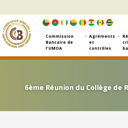
Aller
au
contenu
principal
Commission
Agréments
Ré
Bancaire de
et
cr
l'UMOA
contrôles
ba
6ème Réunion du Collège de R
6ème Réunion du Collège de R