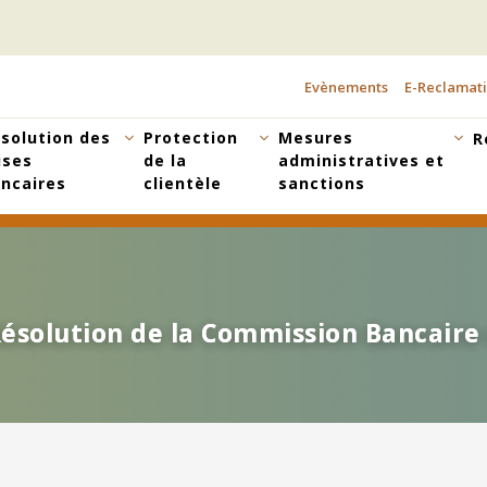
Evènements
E-Reclamat
TOPBAR
MENU
solution des
Protection
Mesures
R
ises
de la
administratives et
ncaires
clientèle
sanctions
ésolution de la Commission Bancaire
ésolution de la Commission Bancaire