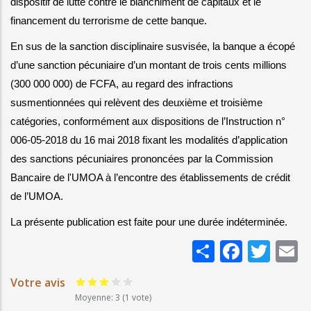
dispositif de lutte contre le blanchiment de capitaux et le 
financement du terrorisme de cette banque.
En sus de la sanction disciplinaire susvisée, la banque a écopé 
d’une sanction pécuniaire d’un montant de trois cents millions 
(300 000 000) de FCFA, au regard des infractions 
susmentionnées qui relèvent des deuxième et troisième 
catégories, conformément aux dispositions de l’Instruction n° 
006-05-2018 du 16 mai 2018 fixant les modalités d’application 
des sanctions pécuniaires prononcées par la Commission 
Bancaire de l'UMOA à l’encontre des établissements de crédit 
de l’UMOA.
La présente publication est faite pour une durée indéterminée.
Share
Faceb
Twi
E
Votre avis
Moyenne: 3
(
1
vote)