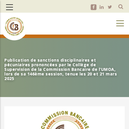
Aller
au
contenu
principal
Publication de sanctions disciplinaires et
Publication de sanctions disciplinaires et
pécuniaires prononcées par le Collège de
pécuniaires prononcées par le Collège de
Supervision de la Commission Bancaire de l’UMOA,
Supervision de la Commission Bancaire de l’UMOA,
lors de sa 146ème session, tenue les 20 et 21 mars
lors de sa 146ème session, tenue les 20 et 21 mars
2025
2025