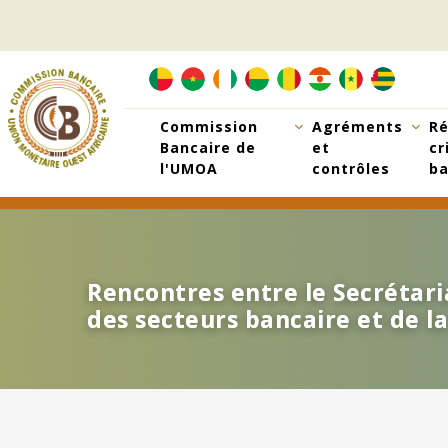
Aller
au
contenu
principal
Commission
Agréments
Ré
Bancaire de
et
cr
l'UMOA
contrôles
ba
Rencontres entre le Secrétari
Rencontres entre le Secrétari
des secteurs bancaire et de l
des secteurs bancaire et de l