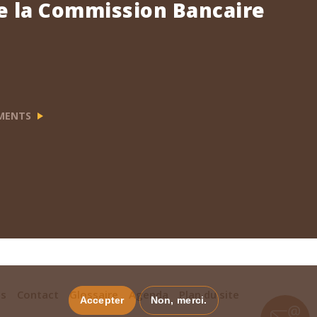
e la Commission Bancaire
EMENTS
es
Contact
Glossaire
Agenda
Plan du site
Accepter
Non, merci.