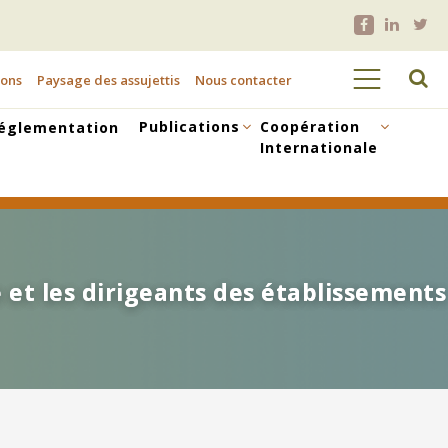
ions
Paysage des assujettis
Nous contacter
Publications
Coopération
églementation
Internationale
 et les dirigeants des établissements
 et les dirigeants des établissements