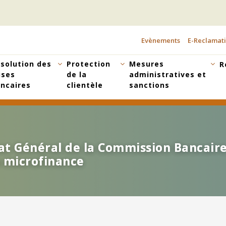
Evènements
E-Reclamat
TOPBAR
MENU
solution des
Protection
Mesures
R
ises
de la
administratives et
ncaires
clientèle
sanctions
at Général de la Commission Bancaire
at Général de la Commission Bancaire
a microfinance
a microfinance