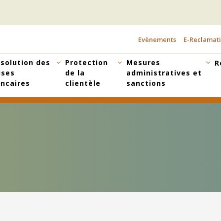
Evènements
E-Reclamat
TOPBAR
MENU
solution des
Protection
Mesures
R
ises
de la
administratives et
ncaires
clientèle
sanctions