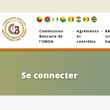
Aller
au
contenu
principal
Commission
Agréments
Ré
Bancaire de
et
cr
l'UMOA
contrôles
ba
Se connecter
Se connecter